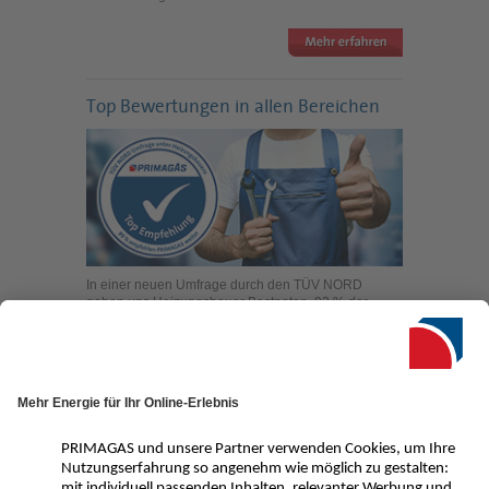
Top Bewertungen in allen Bereichen
In einer neuen Umfrage durch den TÜV NORD
geben uns Heizungsbauer Bestnoten. 92 % der
470 Befragten aus ganz Deutschland bewerten
Leistung und Service mit gut oder sehr gut, 98 %
loben die reibungslose Zusammenarbeit und 99 %
würden PRIMAGAS an einen Kollegen
weiterempfehlen.
Kontaktmöglichkeiten
Service-Hotline
0800 - 84 85 555*