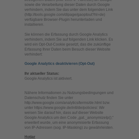
sowie die Verarbeitung dieser Daten durch Google
verhindern, indem Sie das unter dem folgenden Link
(http://tools.google.com/dlpage/gaoptout?hl=de)
verfügbare Browser-Plugin herunterladen und
installieren.
Sie können die Erfassung durch Google Analytics
verhindern, indem Sie auf folgenden Link klicken. Es
wird ein Opt-Out-Cookie gesetzt, das die zukünftige
Erfassung Ihrer Daten beim Besuch dieser Website
verhindert:
Google Analytics deaktivieren (Opt-Out)
Ihr aktueller Status:
Google Analytics ist
aktiviert.
Nähere Informationen zu Nutzungsbedingungen und
Datenschutz finden Sie unter
http://www.google.com/analytics/terms/de.html bzw.
unter https://www.google.de/intl/de/policies/. Wir
weisen Sie darauf hin, dass auf dieser Website
Google Analytics um den Code „gat._anonymizeIp();“
erweitert wurde, um eine anonymisierte Erfassung
von IP-Adressen (sog. IP-Masking) zu gewährleisten.
Hotjar