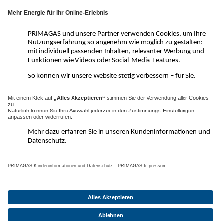
PRIMAGAS Service-Hotline: 0800 - 84 85 555*
* Mo. bis Do.: 8–17 Uhr / Fr.: 8–16 Uhr, gebührenfrei
aus dem dt. Festnetz und dt. Mobilfunknetz
Unseren Datenschutzbeauftragten erreichen Sie
unter der vorstehend angegebenen Adresse sowie
unter
datenschutz@primagas.de
Kontaktmöglichkeiten
Service-Hotline
0800 - 84 85 555*
*Mo. bis Do.: 8–17 Uhr / Fr.: 8–16 Uhr, gebührenfrei aus
dem dt. Festnetz und dt. Mobilfunknetz
|
|
Kontakt
Datenschutz
Impressum