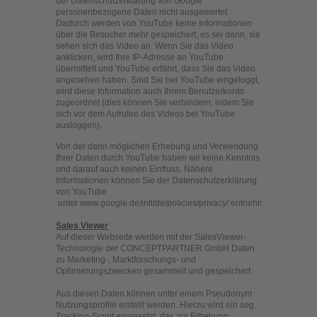
der Datenschutzerklärung von Google
personenbezogene Daten nicht ausgewertet.
Dadurch werden von YouTube keine Informationen
über die Besucher mehr gespeichert, es sei denn, sie
sehen sich das Video an. Wenn Sie das Video
anklicken, wird Ihre IP-Adresse an YouTube
übermittelt und YouTube erfährt, dass Sie das Video
angesehen haben. Sind Sie bei YouTube eingeloggt,
wird diese Information auch Ihrem Benutzerkonto
zugeordnet (dies können Sie verhindern, indem Sie
sich vor dem Aufrufen des Videos bei YouTube
ausloggen).
Von der dann möglichen Erhebung und Verwendung
Ihrer Daten durch YouTube haben wir keine Kenntnis
und darauf auch keinen Einfluss. Nähere
Informationen können Sie der Datenschutzerklärung
von YouTube
unter www.google.de/intl/de/policies/privacy/ entnehmen.
Sales Viewer
Auf dieser Webseite werden mit der SalesViewer-
Technologie der CONCEPTPARTNER GmbH Daten
zu Marketing-, Marktforschungs- und
Optimierungszwecken gesammelt und gespeichert.
Aus diesen Daten können unter einem Pseudonym
Nutzungsprofile erstellt werden. Hierzu wird ein sog.
Tracking-Script eingesetzt, das zur Erhebung