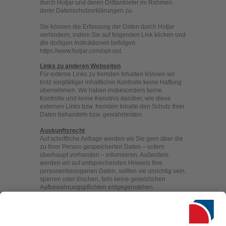
durch Hotjar und deren Drittanbieter im Rahmen
derer Datenschutzerklärungen zu.
Sie können die Erfassung der Daten durch Hotjar
verhindern, indem Sie auf folgenden Link klicken und
die dortigen Instruktionen befolgen:
https://www.hotjar.com/opt-out.
Links zu anderen Webseiten
Für externe Links zu fremden Inhalten können wir
trotz sorgfältiger inhaltlicher Kontrolle keine Haftung
übernehmen. Wir haben insbesonders keine
Kontrolle und keine Kenntnis darüber, wie diese
externen Links bzw. fremden Inhalte den Schutz Ihrer
Daten behandeln bzw. gewährleisten.
Auskunftsrecht
Auf schriftliche Anfrage werden wir Sie gern über die
zu Ihrer Person gespeicherten Daten – sofern
überhaupt vorhanden – informieren. Außerdem
werden wir auf entsprechenden Hinweis Ihre
personenbezogenen Daten, sollten sie unrichtig sein,
sperren oder löschen, falls keine gesetzlichen
Aufbewahrungspflichten entgegenstehen.
PRIMAGAS Energie GmbH
Luisenstraße 113
47799 Krefeld