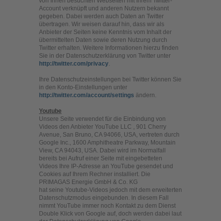
von Ihnen besuchten Webseiten mit Ihrem Twitter-
Account verknüpft und anderen Nutzern bekannt
gegeben. Dabei werden auch Daten an Twitter
übertragen. Wir weisen darauf hin, dass wir als
Anbieter der Seiten keine Kenntnis vom Inhalt der
übermittelten Daten sowie deren Nutzung durch
Twitter erhalten. Weitere Informationen hierzu finden
Sie in der Datenschutzerklärung von Twitter unter
http://twitter.com/privacy
.
Ihre Datenschutzeinstellungen bei Twitter können Sie
in den Konto-Einstellungen unter
http://twitter.com/account/settings
ändern.
Youtube
Unsere Seite verwendet für die Einbindung von
Videos den Anbieter YouTube LLC , 901 Cherry
Avenue, San Bruno, CA 94066, USA, vertreten durch
Google Inc., 1600 Amphitheatre Parkway, Mountain
View, CA 94043, USA. Dabei wird im Normalfall
bereits bei Aufruf einer Seite mit eingebetteten
Videos Ihre IP-Adresse an YouTube gesendet und
Cookies auf Ihrem Rechner installiert. Die
PRIMAGAS Energie GmbH & Co. KG
hat seine Youtube-Videos jedoch mit dem erweiterten
Datenschutzmodus eingebunden. In diesem Fall
nimmt YouTube immer noch Kontakt zu dem Dienst
Double Klick von Google auf, doch werden dabei laut