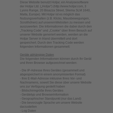
Diese Website benutzt Hotjar, ein Analysesoftware
der Hotjar Ltd. („Hotjar“) (http://www.hotjar.com, 3
Lyons Range, 20 Bisazza Street, Sliema SLM 1640,
Malta, Europe). Mit Hotjar ist es möglich das
Nutzungsverhalten (z.B. Klicks, Mausbewegungen,
Scrollhöhen) auf unserernWebsiten zu messen und
auszuwerten. Die Informationen die dabei durch den
„Tracking Code“ und „Cookie“ über Ihren Besuch auf
unserer Website generiert werden, werden an die
Hotjar Server in Irland übermittelt und dort
gespeichert. Durch den Tracking Code werden
folgenden Informationen gesammelt:
Geräte abhängige Daten
Die folgenden Informationen können durch Ihr Gerät
und Ihren Browser aufgezeichnet werden:
- Die IP-Adresse Ihres Gerätes (gesammelt und
abgespeichert in einem anonymisierten Format)
- Ihre E-Mail-Adresse inklusive Ihres Vor- und
Nachnamens, soweit Sie diese über unsere Website
uns zur Verfügung gestellt haben
- Bildschirmgröße Ihres Gerätes
- Gerätetyp und Browserinformation
- Geographischer Standpunkt (nur das Land)
- Die bevorzugte Sprache um unsere Website
darzustellen
- Log Daten